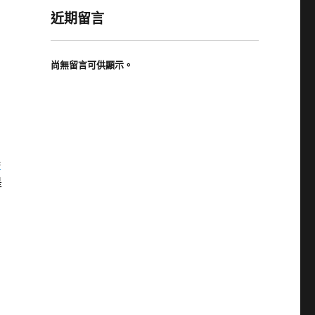
近期留言
尚無留言可供顯示。
e
是