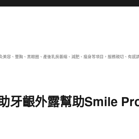
灸美容、豐胸、黑眼圈、產後乳房萎縮、減肥、瘦身等項目，服務親切、有感
齦外露幫助Smile Pr