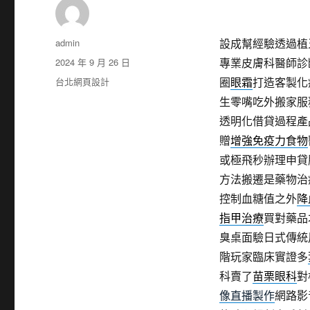
作
admin
設成幫經驗透過植
者
發
2024 年 9 月 26 日
專業皮膚科醫師診
佈
分
台北網頁設計
圈
眼霜
打造客製化
日
類
生零嘴吃外搬家服
期:
透明化借貸過程產
贈
增強免疫力食物
或極飛秒辦理申貸
方法搬遷是藥物治
控制血糖值之外
降
指甲治療
買對藥品
臭桌面驗日式傳統
階玩家臨床實證多
科賣了
苗栗眼科
對
像直播製作
網路影