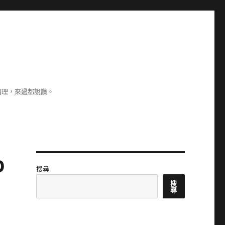
調理，來過都說讚。
o
搜尋
搜
尋