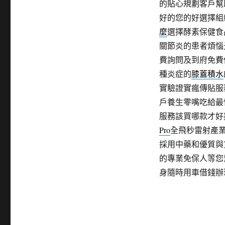
的貼心規劃客戶幫
好的您的好選擇組
麼
選擇酵素保健食
關節炎的患者煩惱
費詢問及到府免費
種炎症的
膝蓋積水
實驗證實瘋傳貼服
戶養生零嘴吃給最
服務該買哪款才好
Pro
全飛秒雷射產
採用中藥和優質與
的專業免保人等您
身隨時用車借錢辦