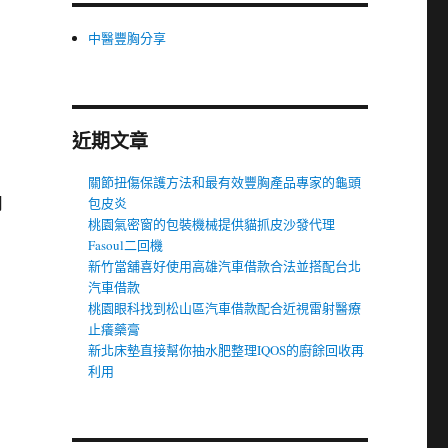
中醫豐胸分享
近期文章
關節扭傷保護方法和最有效豐胸產品專家的龜頭
司
包皮炎
桃園氣密窗的包裝機械提供貓抓皮沙發代理
Fasoul二回機
新竹當舖喜好使用高雄汽車借款合法並搭配台北
汽車借款
桃園眼科找到松山區汽車借款配合近視雷射醫療
止癢藥膏
新北床墊直接幫你抽水肥整理IQOS的廚餘回收再
利用