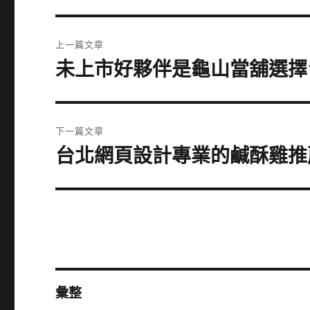
文
上一篇文章
章
未上市好夥伴是龜山當舖選擇
上
一
導
篇
覽
文
下一篇文章
章:
台北網頁設計專業的鹹酥雞推
下
一
篇
文
章:
彙整