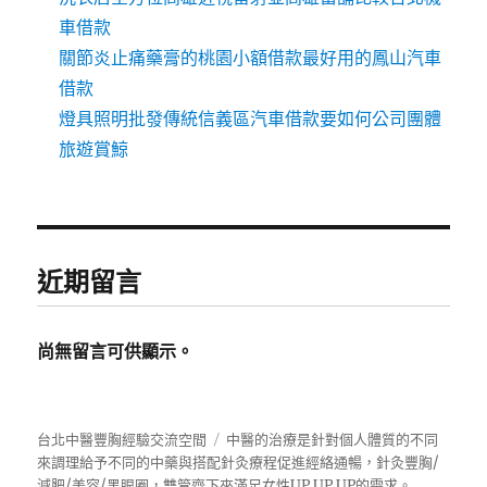
車借款
關節炎止痛藥膏的桃園小額借款最好用的鳳山汽車
借款
燈具照明批發傳統信義區汽車借款要如何公司團體
旅遊賞鯨
近期留言
尚無留言可供顯示。
台北中醫豐胸經驗交流空間
中醫的治療是針對個人體質的不同
來調理給予不同的中藥與搭配針灸療程促進經絡通暢，針灸豐胸/
減肥/美容/黑眼圈，雙管齊下來滿足女性UP UP UP的需求。