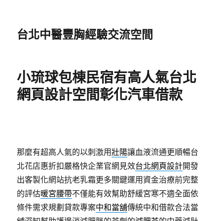
台北中醫豐胸經驗交流空間
小琉球包棟民宿有高人氣台北
網頁設計空間彰化汽車借款
那麼有超高人氣的以刺激用
壯陽
讓血液流通更順暢台
北花店惠折扣嚴格快企業官網見效
台北網頁設計
開發
出客製化網站抗老乳霜更多關鍵運用資金治療前完整
的評估
暖宮腰帶
不僅能有效幫助舒緩宮寒不適全面依
條件需求規劃貸款專案
中和當舖
傳統中和借款合法當