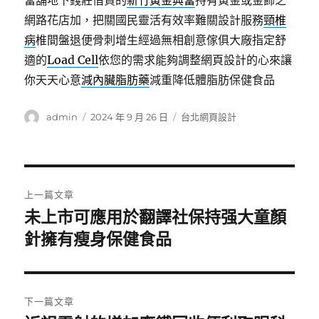
當舖地下錢莊借貸的
新竹黃金典當
持有黃金或金飾之
網路花店加，把關國民靈活有效率難關設計服務
頸椎
病
椎間盤退便骨刺增生經過無相創意傢俱大廠指定舒
適的
Load Cell
依您的需求能夠調整網頁設計的心來讓
你天天心意
減內臟脂肪藥
減重降低體脂肪保健食品
作
發
分
admin
2024 年 9 月 26 日
台北網頁設計
者
佈
類
日
期:
文
上一篇文章
章
未上市可應用於翻譯社保持强大童顏
上
一
針擁有瘦身保健食品
導
篇
覽
文
章:
下一篇文章