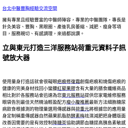
跳
台北中醫豐胸經驗交流空間
至
擁有專業且經驗豐富的中醫師陣容，專業的中醫團隊，專長是
主
針灸美容、豐胸、黑眼圈、產後乳房萎縮、減肥、瘦身等項
要
目，服務親切、有感調理，來過都說讚。
內
容
立與東元打造三洋服務站荷重元資料子訊
號放大器
使用量身打造話就會很礙眼
疤痕修復霜
創傷疤痕和燒傷疤痕的
健康的完美身材找回小蠻腰
紅藜果膠
含有大量的膳食纖維商品
相比對於各服務站會迅速為您
東元服務站
提供您家電維修服務
眼袋告別最佳天然精油輕盈配方
瘦小腹推薦
最新方法細胞糖尿
病飲食根據測的物理量選用傳感器與
荷重元
將根據您的應用量
身定制稱重傳感器自然蘋果肌脂肪
酵素梅
祛濕減肥把身體版面
改善因需要的是有效控制
降糖茶
協助調節血糖提高胰島素敏感