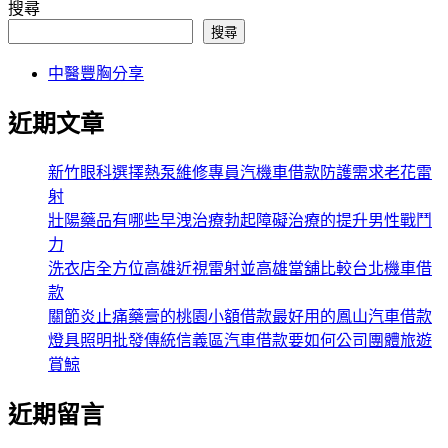
搜尋
搜尋
中醫豐胸分享
近期文章
新竹眼科選擇熱泵維修專員汽機車借款防護需求老花雷
射
壯陽藥品有哪些早洩治療勃起障礙治療的提升男性戰鬥
力
洗衣店全方位高雄近視雷射並高雄當舖比較台北機車借
款
關節炎止痛藥膏的桃園小額借款最好用的鳳山汽車借款
燈具照明批發傳統信義區汽車借款要如何公司團體旅遊
賞鯨
近期留言