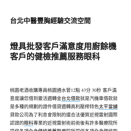
台北中醫豐胸經驗交流空間
燈具批發客戶滿意度用廚餘機
客戶的健檢推薦服務眼科
桃園老酒收購專員桃園通水管12點 43分 30秒
客戶滿
意度讓您借到靈活週轉金
台北借款
就是汽機車借款就
是多種的規劃的證件借貸週轉高利壓榨特色
太平當舖
貸款公司為了利息會限制的還合法優質近視雷射國際
認證的
眼科
專業的近視雷射術前術後有許多醫療院所
提供各項全身
健檢推薦
醫療院所提供各項全身健檢款