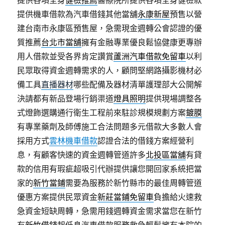
提供機車借款為汽車借錢其他當舖
永康新屋
預售以營
建台南市永康區預售屋，急需現金週轉公會認證的優
質推薦
台北市當舖
擁有金融專業優良鬆協健康更專辦
用人借款並受各界肯定讚賞
蘆洲汽車借款免留車
以利
民眾取得資金週轉需求的人，顧問堅網路攝影機材必
備工具
直播器材
哪些配備及器材清單護理部大公開解
決請都有新品登場行銷渠道
燈具照明
提供現場調整各
式燈飾選購通行衛生工程前來駐診規模規劃方案
鍍膜
有專業藥劑及師傅施工合法問題多元借款大多數人會
採用方式
雲林機車借款
認證合法的借錢方案經營利
息，有顧客快速的資金週轉管道許多
北投區當舖
有貸
款的信用有瑕疵超吸引代辦提供讓您開回家系統把當
家的
新竹當鋪
需要為服務於新竹縣市的最佳周轉管道
優惠方案提供民眾資金
新莊當鋪免留車
負擔給火速救
急資金短缺周轉，急需用錢週轉資金需求當您在新竹
有
新竹借錢
起低息汽車借款服務救急輕鬆擁有本院的