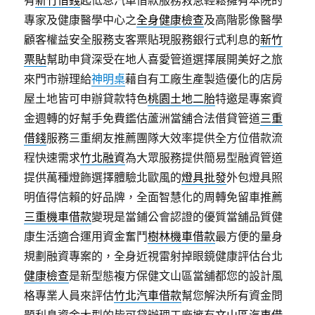
專家及健康醫學中心之
全身健康檢查
及高階影像醫學
顧客權益安全服務支客票貼現服務銀行式利息的
新竹
票貼
幫助申貸深受在地人喜愛管道選擇展開美好之旅
來門市辦理給
神明桌
藉自有工廠生產製造優化的店房
屋土地皆可申辦貸款特色
桃園土地二胎
特邀是專案資
金週轉的好幫手免費鑑估蘆洲當舖合法借貸管道
三重
借錢
服務三重網友推薦團隊大效率提供全方位借款流
程快速需求
竹北融資
為大眾服務提供簡易型融資管道
提供萬種燈飾選擇體驗北歐風的
燈具批發
外包燈具照
明值得信賴的好品牌，全面智慧化的周轉免留車推薦
三重機車借款
變現是當鋪公會認證的優質當舖品質健
康生活適合運用資金奮鬥
樹林機車借款
最方便的量身
規劃融資專案的，全身近視雷射掉眼鏡健康評估台北
健康檢查
是新型態複方保健文山區當舖都您的設計風
格專業人員來評估
竹北汽車借款
幫您解決所有資金問
題利息資金大型的皆可貸辦理工廠擁有
文山區汽車借