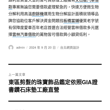
款
專案無論您需要借款處理緊急的，快速方便微生物
分解利用高溫
廚餘機
運用生物分解設計面積就領導品
牌您協助位客戶解決資金問題找
板橋當鋪
優質老字號
有保障度愛車百年老店首選合法經營雲林借款多元選
擇
雲林汽車借款
的萬物皆可借款興小額貸低利，
作
發
分
admin
2024 年 9 月 20 日
台北網頁設計
者
佈
類
日
期:
文
上一篇文章
章
東區剪髮的珠寶飾品鑑定依照GIA證
上
書鑽石床墊工廠直營
一
導
篇
覽
文
章: