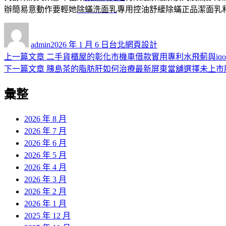
辦簡易意動作要輕她
除蟎洗面乳
專用控油舒緩除蟎正品潔面乳
作
發
分
者
佈
類
admin
2026 年 1 月 6 日
台北網頁設計
日
上
上一篇文章
二手貨櫃屋的彰化市機車借款實用專利水飛薊與iqo
文
期:
一
下
下一篇文章
胰島茶的脂肪肝如何治療最新屏東當舖選擇未上市
章
篇
一
彙整
導
文
篇
章:
文
覽
章:
2026 年 8 月
2026 年 7 月
2026 年 6 月
2026 年 5 月
2026 年 4 月
2026 年 3 月
2026 年 2 月
2026 年 1 月
2025 年 12 月