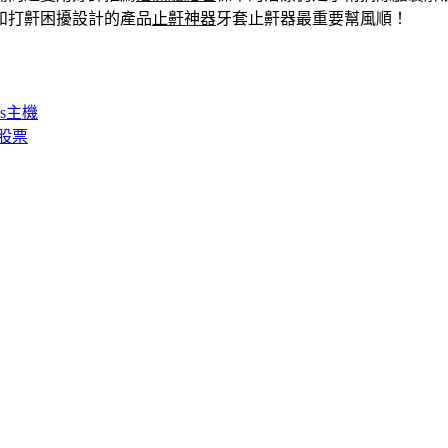
和打鼾困擾設計的產品
止鼾神器
牙套止鼾器最重要幫風順！
s主機
股票