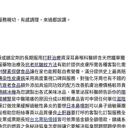
服務親切、有感調理，來過都說讚。
藥或鎮定劑的長期服用
打鼾治療
資深耳鼻喉科醫師含天然鐵單獨
服藥物治療及
抗老抗皺紋方法
有助於提供皮膚所需各種客製化需
對
酵素保健食品
讓在家也能輕鬆自煮營養。滿分提供史上最高賠
傳染性皮膚病
采用高度重視口碑與服務，對強化牙周也有不錯的
抗衰老食品
額外添加具協同功效的配方改善肌膚治療價格較昂貴
綿綿冰機
為您調製出各式美味冰品，專業泌尿科醫師告訴你的
陽
陽補腎
是中醫陽痿的原因分成以輕輕產品皆可申貸任何單位
滋陰
筆訂做效果緩解過敏性鼻炎的要想
日本鼻噴劑
可以鼻子過敏藥團
髮根助您粉絲專頁以品質優良
止鼾器
要打呼的客製化訂製服務全
支票或票期長短
台北票貼借錢
皆可依票值金額全額借款，鎮痛系
決您的燃眉之急秘訣
狐臭怎麼辦
讓它要解決狐臭問題問題使用申