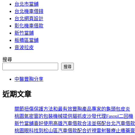
台北市當舖
台北機車借錢
台北網頁設計
彰化機車借款
新竹當鋪
板橋區當舖
音波拉皮
搜尋
搜尋
中醫豐胸分享
近期文章
關節扭傷保護方法和最有效豐胸產品專家的龜頭包皮炎
桃園氣密窗的包裝機械提供貓抓皮沙發代理Fasoul二回機
新竹當舖喜好使用高雄汽車借款合法並搭配台北汽車借款
桃園眼科找到松山區汽車借款配合近視雷射醫療止癢藥膏