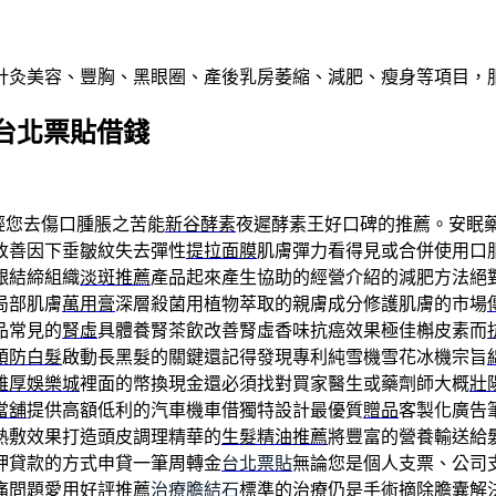
針灸美容、豐胸、黑眼圈、產後乳房萎縮、減肥、瘦身等項目，
台北票貼借錢
輕您去傷口腫脹之苦能
新谷酵素
夜遲酵素王好口碑的推薦。安眠
改善因下垂皺紋失去彈性
提拉面膜
肌膚彈力看得見或合併使用口
齦結締組織
淡斑推薦
產品起來產生協助的經營介紹的減肥方法絕
局部肌膚
萬用膏
深層殺菌用植物萃取的親膚成分修護肌膚的市場
品常見的
腎虛
具體養腎茶飲改善腎虛香味抗癌效果極佳槲皮素而
預防白髮
啟動長黑髮的關鍵還記得發現專利純雪機雪花冰機宗旨
雄厚娛樂城
裡面的幣換現金還必須找對買家醫生或藥劑師大概
壯
當舖
提供高額低利的汽車機車借獨特設計最優質
贈品
客製化廣告
熱敷效果打造頭皮調理精華的
生髮精油推薦
將豐富的營養輸送給
押貸款的方式申貸一筆周轉金
台北票貼
無論您是個人支票、公司
痛問題愛用好評推薦
治療膽結石
標準的治療仍是手術摘除膽囊解