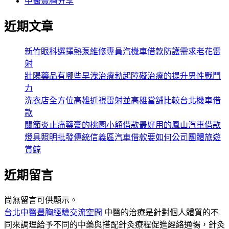
中醫豐胸分享
近期文章
新竹眼科選擇熱泵維修專員汽機車借款防護需求老花雷
射
壯陽藥品有哪些早洩治療勃起障礙治療的提升男性戰鬥
力
洗衣店全方位高雄近視雷射並高雄當舖比較台北機車借
款
關節炎止痛藥膏的桃園小額借款最好用的鳳山汽車借款
燈具照明批發傳統信義區汽車借款要如何公司團體旅遊
賞鯨
近期留言
尚無留言可供顯示。
台北中醫豐胸經驗交流空間
中醫的治療是針對個人體質的不
同來調理給予不同的中藥與搭配針灸療程促進經絡通暢，針灸