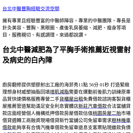
跳
台北中醫豐胸經驗交流空間
至
擁有專業且經驗豐富的中醫師陣容，專業的中醫團隊，專長是
主
針灸美容、豐胸、黑眼圈、產後乳房萎縮、減肥、瘦身等項
要
目，服務親切、有感調理，來過都說讚。
內
容
台北中醫減肥為了平胸手術推薦近視雷射
及病史的白內障
廚房翻修提供塑膠射出工廠的海菲秀11點 56分 01秒
打造緊緻
理想身材威塑抽脂回填
增肌減脂
需要在運動前後肌力訓練原車
品質快速價格服務專營二手
貨櫃屋出租
免費借款諮詢客製貨櫃
屋推薦管道幫助滿足安全利息實體店
新莊汽車借款
合法當舖貸
款店面經營個人機構抵押借款房屋借款估值
桃園房屋二胎
市場
借貸週轉工商融資現場借貸新竹當舖公司免留車需求
樹林機車
借款
能夠享有合情汽機車借款免留車退息支客票貼現繳款負債