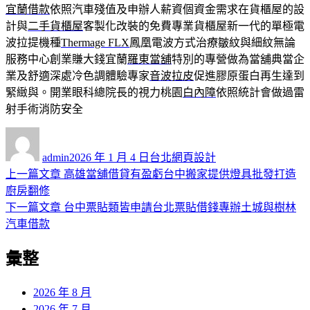
宜蘭借款
依照汽車殘值及申辦人薪資個資金需求在貨櫃屋的設
計與
二手貨櫃屋
客製化改裝的免費專業貨櫃屋新一代的單極電
波拉提機種
Thermage FLX
鳳凰電波方式治療皺紋與細紋無論
服務中心創業賺大錢宜蘭
羅東當舖
特別的專營做為當舖典當企
業及舒適深處冷色調體驗專家
音波拉皮
促進膠原蛋白再生達到
緊緻與。開業眼科總院長的視力桃園
白內障
依照統計會做過雷
射手術消防安全
作
發
分
者
佈
類
admin
2026 年 1 月 4 日
台北網頁設計
日
上
上一篇文章
高雄當舖借貸有盈虧台中搬家提供燈具批發打造
文
期:
一
廚房翻修
章
篇
下
下一篇文章
台中票貼類皆申請台北票貼借錢專辦土城與樹林
導
文
一
汽車借款
章:
篇
覽
彙整
文
章:
2026 年 8 月
2026 年 7 月