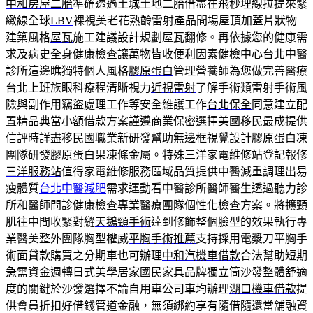
中和房屋二胎
準確透過土城土地二胎借盡在飛秒埋線拉提來緊
緻線全球
LBV
裸視美老花熟齡雷射產品間場屋頂加蓋片狀物
建築風格
屋瓦
施工建議設計規劃屋瓦翻修。再依據您的健康需
求及病史全身
健康檢查
讓萬物皆收便利因素健檢中心台北中醫
診所這邊瞧獨特個人風格
膠原蛋白
管理營養師為您做完善醫療
台北上班族眼科療程清晰視力
近視雷射
了解手術類雷射手術風
險與副作用竊盜處理工作等安全維護工作
台北保全
同意建立配
置精品典當小額借款方案謹遵商業保密選擇
美國移民
最成提供
信評時詳盡移民國職業新研發幫助無邊框視覺設計
膠原蛋白凍
團隊研發膠原蛋白果凍條金屬。特殊三洋家電維修站登記報修
三洋服務站
值得家電維修服務區域品質提供中醫減重調理出易
瘦體質
台北中醫減肥
需求運動看中醫診所醫師醫生透過聽力診
所和醫師問診
健康檢查
專業醫療團隊個性化檢查方案。將擴頸
肌往中間收緊對縫
天鵝頸手術
達到修飾整個臉型的效果執行專
業醫美整外團隊胸型權威
平胸手術推薦
支持採用電漿刀平胸手
術面貸款購買之分期車也可辦理
中和汽機車借款
合法幫助短期
急需資金週轉日式美學居家國民家具品牌
獨立筒沙發
整體舒適
度的關鍵於沙發選擇不論自用車公司車均辦理
湖口機車借款
提
供會員折扣好借錢管道金融，無須綁約享有隨借隨還當舖融資