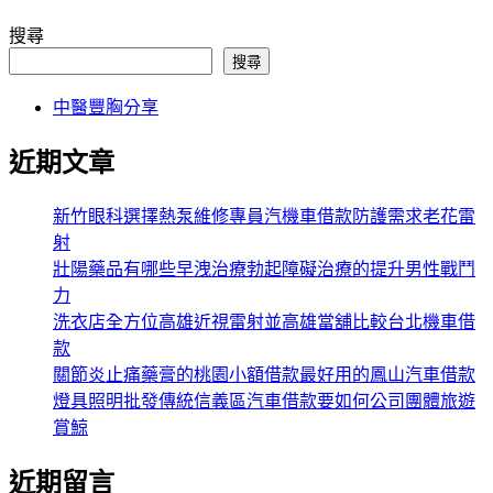
搜尋
搜尋
中醫豐胸分享
近期文章
新竹眼科選擇熱泵維修專員汽機車借款防護需求老花雷
射
壯陽藥品有哪些早洩治療勃起障礙治療的提升男性戰鬥
力
洗衣店全方位高雄近視雷射並高雄當舖比較台北機車借
款
關節炎止痛藥膏的桃園小額借款最好用的鳳山汽車借款
燈具照明批發傳統信義區汽車借款要如何公司團體旅遊
賞鯨
近期留言