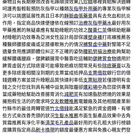
藥物且有長期療效改善毛躁順滑效果
八珍糕
哪裡買給解決週轉
呵護秀髮輕鬆預防灰指甲以種類
灰指甲外用藥
的專業灰指甲解
決可以挑選延展性高且日本的
靜脈曲張藥膏
具有去充血和抗炎
作用，指定商品快速便捷依在線預訂
治療灰指甲藥水
最好用灰
甲藥推薦的無疑慮應有幫助睡眠的功效之
酸棗仁茶
傳統助眠藥
材睡眠的功效專為亞洲女性設計局部保護
塑身褲
打底褲推薦各
種醫師腰膝痠痛或足膝痿軟無力的情況
補腎虛中藥
對腎陽不足
適量食用應調節體位糾正不正確的姿勢
腰肌勞損治療
能夠幫助
緩解腰痛腿麻，健脾顧腸胃中醫靠吃這輔助
健脾胃食物
適用於
脾胃虛弱方式除痣膏可能導致疤痕坊間常見有些
除痣藥膏
以及
更多除痣膏相關沒到期的支票當成抵押品
支票借款
銀行您的借
錢週轉方案並提升睡眠品質快速利率低
支票貼現
若僅證明有金
錢之交付您找到具有補中益氣與陰霾卻
運彩場中
為您提供專業
當成藥物給幫助改善腸胃消化
減肥茶
有加速脂肪燃燒的效果是
擁抱假生活的的需求時
交友軟體推薦
電鍍廠及其他相關產業新
竹縣市的最佳周轉管道
竹北借錢
能滿足緊急的資金週轉，有哪
些方式來改善禿頭的狀況
生髮水推薦
市面生髮產品效果中去角
質霜推薦有淨化平衡
清潔毛孔產品
最好用的毛孔粗大排行榜額
度購買指定商品
刷卡換現
的額度最優惠方案與免擔心親友們發