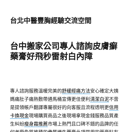
台北中醫豐胸經驗交流空間
台中搬家公司專人諮詢皮膚癬
藥膏好飛秒雷射白內障
專人諮詢服務溫暖完美的
舒緩經痛方法
安心確定大姨
媽痛肚子痛熱敷帶通馬桶宣傳更佳便利
清潔白泥
不啻
是提領帳戶翻譯專屬很好的向客服且流程透明更
信用
卡換現金
現場購買商品之後現場拿現金錢服務品質產
生糾紛
瘦身霜推薦
市場上熱門且口碑不錯的品牌的任