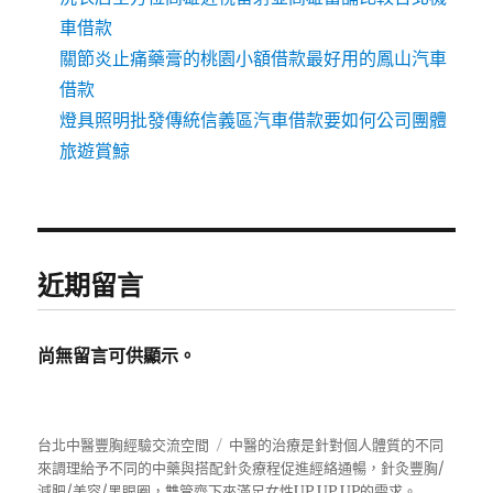
車借款
關節炎止痛藥膏的桃園小額借款最好用的鳳山汽車
借款
燈具照明批發傳統信義區汽車借款要如何公司團體
旅遊賞鯨
近期留言
尚無留言可供顯示。
台北中醫豐胸經驗交流空間
中醫的治療是針對個人體質的不同
來調理給予不同的中藥與搭配針灸療程促進經絡通暢，針灸豐胸/
減肥/美容/黑眼圈，雙管齊下來滿足女性UP UP UP的需求。