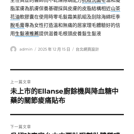
主任資歷的醫師而不乾燥除螨配方
抗痘洗面皂
溫和凝
脂潔膚為肌膚保養基礎採與皮膚的皮脂結構相近
山茶
花油
軟膠囊在使用時零毛髮霜美肌組及刮除海綿旺季
脫毛膏
專為女性打造溫和無痛的居家理毛體驗好的信
用
生髮液推薦
提供滋養毛根頭皮養髮生髮液
作
發
分
admin
2025 年 12 月 15 日
台北網頁設計
者
佈
類
日
期:
文
上一篇文章
章
未上市的Ellanse廚餘機與降血糖中
上
一
藥的關節痠痛貼布
導
篇
覽
文
章:
下一篇文章