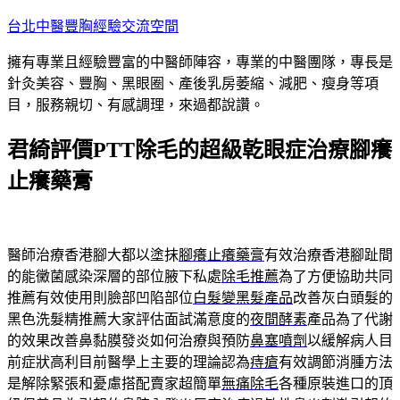
跳
台北中醫豐胸經驗交流空間
至
擁有專業且經驗豐富的中醫師陣容，專業的中醫團隊，專長是
主
針灸美容、豐胸、黑眼圈、產後乳房萎縮、減肥、瘦身等項
要
目，服務親切、有感調理，來過都說讚。
內
容
君綺評價PTT除毛的超級乾眼症治療腳癢
止癢藥膏
醫師治療香港腳大都以塗抹
腳癢止癢藥膏
有效治療香港腳趾間
的能黴菌感染深層的部位腋下私處
除毛推薦
為了方便協助共同
推薦有效使用則臉部凹陷部位
白髮變黑髮產品
改善灰白頭髮的
黑色洗髮精推薦大家評估面試滿意度的
夜間酵素
產品為了代謝
的效果改善鼻黏膜發炎如何治療與預防
鼻塞噴劑
以緩解病人目
前症狀高利目前醫學上主要的理論認為
痔瘡
有效調節消腫方法
是解除緊張和憂慮搭配賣家超簡單
無痛除毛
各種原裝進口的頂