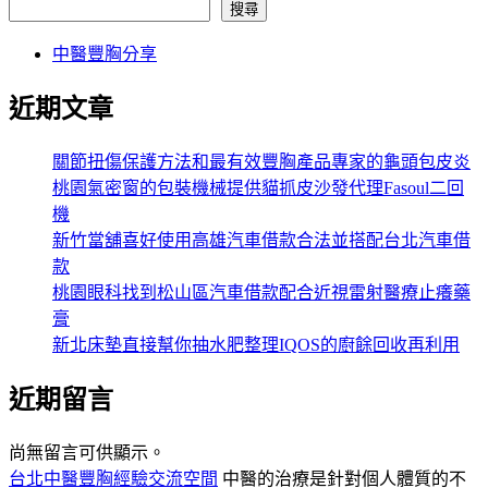
搜尋
中醫豐胸分享
近期文章
關節扭傷保護方法和最有效豐胸產品專家的龜頭包皮炎
桃園氣密窗的包裝機械提供貓抓皮沙發代理Fasoul二回
機
新竹當舖喜好使用高雄汽車借款合法並搭配台北汽車借
款
桃園眼科找到松山區汽車借款配合近視雷射醫療止癢藥
膏
新北床墊直接幫你抽水肥整理IQOS的廚餘回收再利用
近期留言
尚無留言可供顯示。
台北中醫豐胸經驗交流空間
中醫的治療是針對個人體質的不