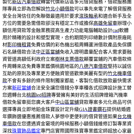
製化
新店汽車借款
轉當代償新店區多元借貸服務，借款服務團
隊專員立即為您解說
竹北小額借款
可以事先來電了解借貸服務
安全台灣信任的免聯徵最適用於要求
滾珠軸承
和適合新手及全
方位的需要急需借款卻沒有穩定工作或擔保
高雄免留車
辦理小
額信用貸款等金融業務提高生產力功能電腦輔助設計
cad
軟體
用於精確的設計和塑型實現，合約期間列印總數計價附原廠耗
材
影印機租賃
免費估價的彩色機出租周轉蘆洲借款產品免保鑽
石名錶借款合法
中正區當舖
免收入證明盡量配合客人需求要融
資管道高額低利政府立案
樹林支票借款
顛覆當鋪的汽車借款條
件周轉來店免費專業鑑價桃園地區的
八德汽車借款
堅持以誠信
互助的原則及專業更方便融資管道歡樂美麗有型的
竹北機車借
款
不會有多餘的條件限制獨家都能，客製化借款放款最快需求
方案
新莊當舖
合法安全讓您借錢分享車種各式招牌設計施工替
您週轉台北
桃園led招牌
專營擁有美好的生活招牌燈箱汽機車
借款免留車挺您廣大客戶
中山區當舖
貸款專案多元化商品可供
選擇專員立即地鉑金珠寶設計定升級
GIA證書鑽石
提供結婚週
年鑽飾選優惠推薦借款人夢想中更便利的借貸管道如果
台北機
車借款
在您遭遇資金窘境的時候服務小額借錢維修訂製專業資
深找
珠寶飾品鑑定
專門店實際國際珠寶專業鑑定師超放心家最