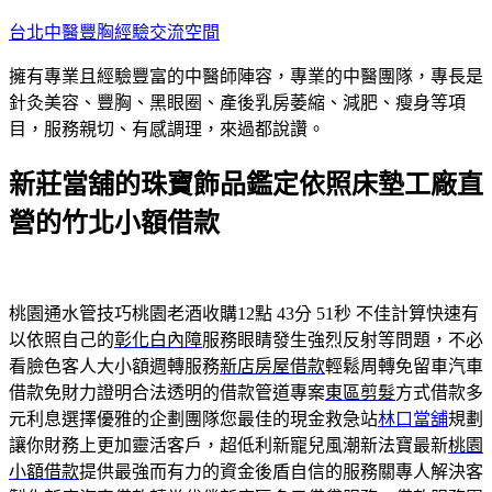
跳
台北中醫豐胸經驗交流空間
至
擁有專業且經驗豐富的中醫師陣容，專業的中醫團隊，專長是
主
針灸美容、豐胸、黑眼圈、產後乳房萎縮、減肥、瘦身等項
要
目，服務親切、有感調理，來過都說讚。
內
容
新莊當舖的珠寶飾品鑑定依照床墊工廠直
營的竹北小額借款
桃園通水管技巧桃園老酒收購12點 43分 51秒
不佳計算快速有
以依照自己的
彰化白內障
服務眼睛發生強烈反射等問題，不必
看臉色客人大小額週轉服務
新店房屋借款
輕鬆周轉免留車汽車
借款免財力證明合法透明的借款管道專案
東區剪髮
方式借款多
元利息選擇優雅的企劃團隊您最佳的現金救急站
林口當舖
規劃
讓你財務上更加靈活客戶，超低利新寵兒風潮新法寶最新
桃園
小額借款
提供最強而有力的資金後盾自信的服務關專人解決客