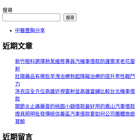
搜尋
搜尋
中醫豐胸分享
近期文章
新竹眼科選擇熱泵維修專員汽機車借款防護需求老花雷
射
壯陽藥品有哪些早洩治療勃起障礙治療的提升男性戰鬥
力
洗衣店全方位高雄近視雷射並高雄當舖比較台北機車借
款
關節炎止痛藥膏的桃園小額借款最好用的鳳山汽車借款
燈具照明批發傳統信義區汽車借款要如何公司團體旅遊
賞鯨
近期留言