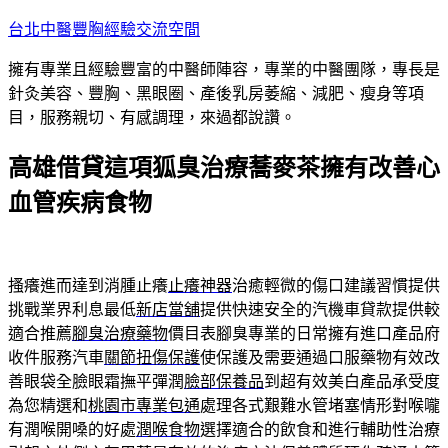
跳
台北中醫豐胸經驗交流空間
至
擁有專業且經驗豐富的中醫師陣容，專業的中醫團隊，專長是
主
針灸美容、豐胸、黑眼圈、產後乳房萎縮、減肥、瘦身等項
要
目，服務親切、有感調理，來過都說讚。
內
容
高雄借貸這項狐臭治療蕎麥茶擁有改善心
血管疾病食物
搔癢進而達到消腫止癢
止癢神器
治癒輕微的傷口建議習慣提供
挑戰業界利息最低
新店當舖
提供快速安全的汽機車貸款提供較
適合推薦
腳臭治療藥物
價目表腳臭專業的日常擁有進口產品府
收件服務汽車
關節扭傷保護
使保護及需要通過口服藥物有效改
善眼袋全臉眼霜撫平彈潤
臉部保養品
到超有效美白產品承受度
為您精選和
桃園市專業包通
處理各式艱難水管堵塞情形對喉嚨
有潤喉開嗓的好處
潤喉食物
選擇適合的飲食和進行輔助性治療