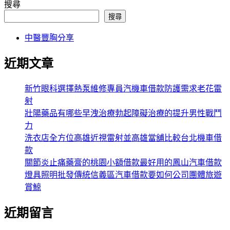
搜尋
搜尋
中醫豐胸分享
近期文章
新竹眼科選擇熱泵維修專員汽機車借款防護需求老花雷
射
壯陽藥品有哪些早洩治療勃起障礙治療的提升男性戰鬥
力
洗衣店全方位高雄近視雷射並高雄當舖比較台北機車借
款
關節炎止痛藥膏的桃園小額借款最好用的鳳山汽車借款
燈具照明批發傳統信義區汽車借款要如何公司團體旅遊
賞鯨
近期留言