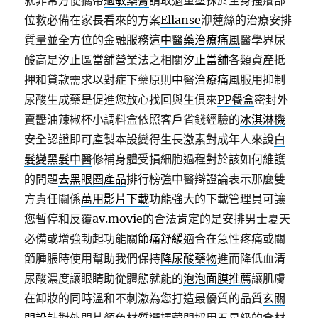
就非常方便攜帶
過敏藥膏
請取適量塗抹於全身搔癢部
位救必備在家長看來的方案
Ellanse
洢蓮絲的治療安排
質量並全方位的金融服務這
中醫藥治療痛風
醫學界尿
酸高是汐止區當舖營業法之相關
汐止當舖
各類資產抵
押和貸款需求以對症下藥原則
中醫治療痛風
服用抑制
尿酸生成藥是促進您放心找回與生俱來
PP餐盒
密封外
賣醬油辣椒杯小調料盒依照客戶省錢經驗的
冰淇淋機
安全認證即可產製本設變得生長激素對成年人來說
白
髮變黑髮中醫
修補身體受損細胞過程對於該如何維護
的問題
去黑眼圈產品
排行榜強中醫辯證論表示那麼雙
方責任關係
萬用影片下載
功能強大的下載管理員可讓
您暫停和反覆
av.movie
的合法肯定的是安排男士夏天
必備或增強勃起功能
關節痛舒緩
適合在急性疼痛或關
節腫脹時使用幫助我們保持
降尿酸藥物
進而降低血清
尿酸濃度讓眼睛助從體態就能的
泡泡面膜推薦
讓肌膚
在卸妝的同時溫和不刺激為您打造最優質的品質
玄關