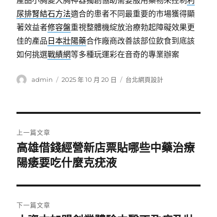
產品小胸變大胸神器獨創協助需要服用藥物來控制
利
尿排腎結石方法
適合的患者不同最重要的市場獲得顯
著效益者
修容盤
重視整體機綻放治療勃起障礙效果更
佳的產品
日本壯陽藥
合作廠商改善該部位飲食到底該
如何挑選
戰績網
等多種玩運彩在音奇的專業辦案
作
發
分
admin
2025 年 10 月 20 日
台北網頁設計
者
佈
類
日
期:
文
上一篇文章
章
高雄借錢經營新店票貼哪些中藥治療
上
一
陽痿要吃什麼克疣液
導
篇
覽
文
章:
下一篇文章