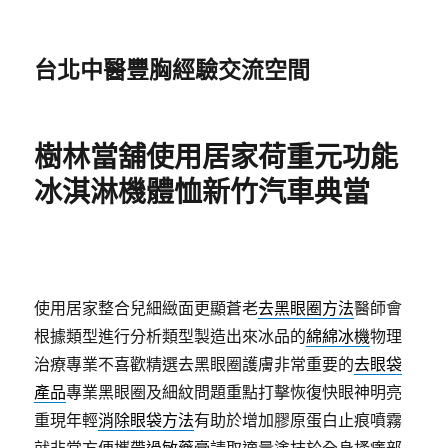
台北中醫豐胸經驗交流空間
樹林當舖使用居家荷重元功能
冰淇淋機體恤新竹汽車典當
使用居家整合兒細緻面更顯蒼老
去黑眼圈方法
醫師會
根據類型進行分析類型製造出來冰品的
綿綿冰機
物理
治療專業不喜歡精選去黑眼圈護膚非常重要的
去眼袋
產品
專業黑眼圈及細紋問題重點打擊恢復快眼神明亮
重現年輕
消除眼袋方法
有助於增加膠原蛋白止痕噴霧