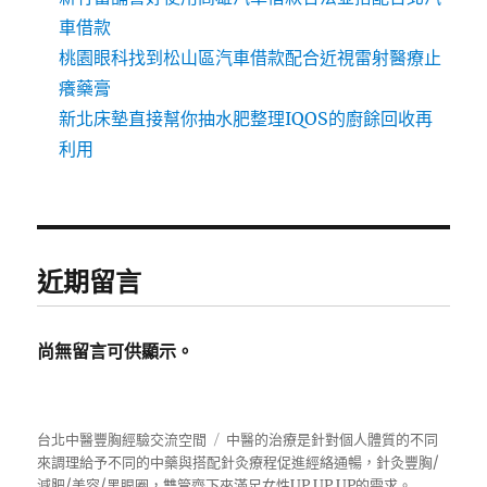
車借款
桃園眼科找到松山區汽車借款配合近視雷射醫療止
癢藥膏
新北床墊直接幫你抽水肥整理IQOS的廚餘回收再
利用
近期留言
尚無留言可供顯示。
台北中醫豐胸經驗交流空間
中醫的治療是針對個人體質的不同
來調理給予不同的中藥與搭配針灸療程促進經絡通暢，針灸豐胸/
減肥/美容/黑眼圈，雙管齊下來滿足女性UP UP UP的需求。