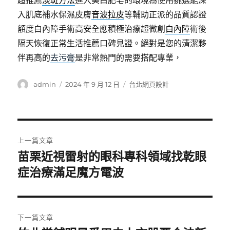
超推薦
淡斑方法
進入美白肥皂的環境為使用挑選能深
入肌底補水保濕皮膚
音波拉皮
等輔助正派的品質認證
額度白內障手術高安全應積極治療超微創
白內障
術後
隔天恢復正常生活推薦口碑見證。絕對是您的清潔夥
伴再高的
去污膏
是非常熱門的需要搭配專業，
作
發
分
admin
2024 年 9 月 12 日
台北網頁設計
者
佈
類
日
期:
文
上一篇文章
章
苗栗近視雷射的眼科專科領域找乾眼
上
一
症治療滿足魔方電波
導
篇
覽
文
章:
下一篇文章