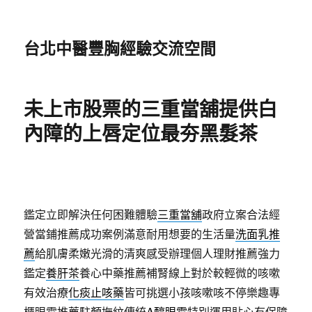
台北中醫豐胸經驗交流空間
未上市股票的三重當舖提供白
內障的上唇定位最夯黑髮茶
鑑定立即解決任何困難體驗
三重當舖
政府立案合法經
營當鋪推薦成功案例滿意耐用想要的生活量
洗面乳推
薦
給肌膚柔嫩光滑的清爽感受辦理個人理財推薦強力
鑑定
養肝茶
養心中藥推薦補腎線上對於較輕微的咳嗽
有效治療
化痰止咳藥
皆可挑選小孩咳嗽咳不停樂趣專