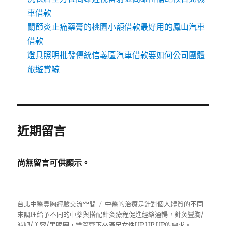
車借款
關節炎止痛藥膏的桃園小額借款最好用的鳳山汽車
借款
燈具照明批發傳統信義區汽車借款要如何公司團體
旅遊賞鯨
近期留言
尚無留言可供顯示。
台北中醫豐胸經驗交流空間
中醫的治療是針對個人體質的不同
來調理給予不同的中藥與搭配針灸療程促進經絡通暢，針灸豐胸/
減肥/美容/黑眼圈，雙管齊下來滿足女性UP UP UP的需求。