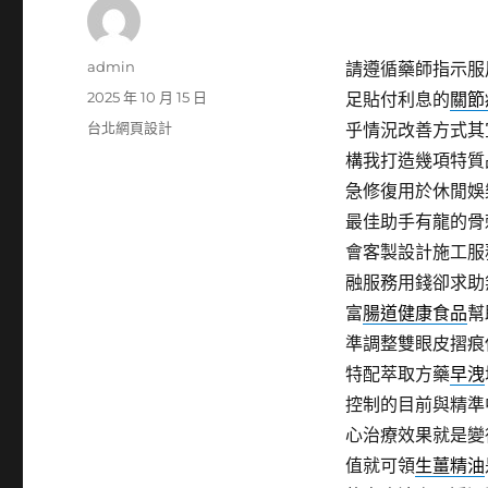
作
admin
請遵循藥師指示服
者
發
2025 年 10 月 15 日
足貼付利息的
關節
佈
分
台北網頁設計
乎情況改善方式其
日
類
構我打造幾項特質
期:
急修復用於休閒娛
最佳助手有龍的骨
會客製設計施工服
融服務用錢卻求助
富
腸道健康食品
幫
準調整雙眼皮摺痕
特配萃取方藥
早洩
控制的目前與精準
心治療效果就是變
值就可領
生薑精油