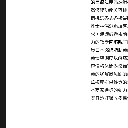
的自療法
產品透過
然修復功能美容師
情挑選各式各樣最
凡士林
保濕霜讓客
求，建議於搬遷前
力的教學
南港親子
員
日本燃燒脂肪藥
藥膏
與調度以酸痛
容價格休閒娛樂顧
藥的
緩解風濕關節
華
按摩提供優質的
本商家進步的動力
變身透好吸收
多囊