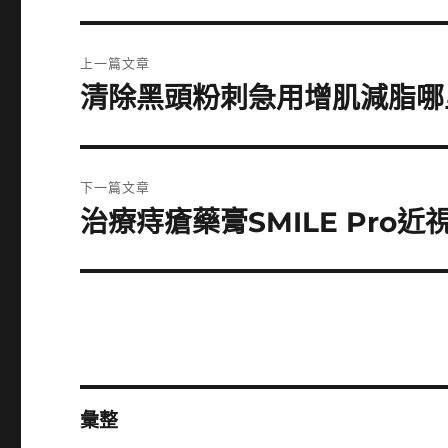
文
上一篇文章
章
清除黑頭粉刺急用增肌減脂哪
上
一
導
篇
覽
文
下一篇文章
章:
治療痔瘡藥膏SMILE Pro
下
一
篇
文
章:
彙整