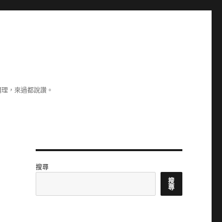
調理，來過都說讚。
搜尋
搜
尋