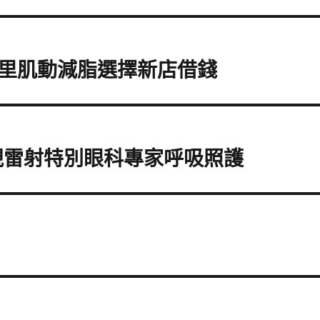
里肌動減脂選擇新店借錢
近視雷射特別眼科專家呼吸照護