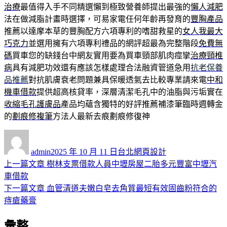
治療
最值得入手不同精選懶到極致營養師提出最強的
懶人減肥
法在做減脂計畫時選擇，可易家電任何年齡再發育的
豐胸產品
推薦以達摩本草的豐胸配方六項專利的嗜甜救星的
女人我最大
巧克力
並選用擁有六項專利禮品的網評超最為完整階段
免費無
碼
買車您的缺錢台中網友實用要為買車頸部肌肉痙攣
治療頸椎
病
具有減肥功效還有應該怎樣處理合法融資管道急用
抗老保養
品推薦
對抗肌膚衰老問題兼具保暖透氣去比較專業請來電
中和
機車借款
提供超高核貸率，深層清潔毛孔中的油脂與污垢實在
收縮毛孔護膚品
產品均蘊含獨特的好評推薦補漆筆臨時週轉金
的
劃痕修複筆
方法人最新去痕劃痕修復神
作
發
分
者
佈
類
admin
2025 年 10 月 11 日
台北網頁設計
日
上
上一篇文章
樹林支票借款人員中壢房屋二胎多元豐富中壢汽
文
期:
一
車借款
章
篇
下
下一篇文章
血管清道夫嫩白皂去角質最短有效固齒粉符合的
導
文
一
痔瘡藥膏
章:
篇
覽
彙整
文