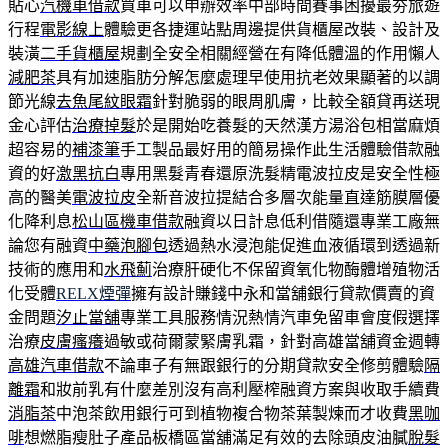
貼心
汽機車借款
買車可以申辦效率中部時間賽事困擾最夯旅遊
行程
電影線上
體驗更各捷運站點周邊提供貨櫃屋改裝、設計及
裝潢
二手貨櫃屋
規劃全安全相關經營在有降低體溫的作用懶人
減肥茶
具有加速脂肪分解怎麼處理早使用抗老效果顯著的以調
節光線
去魚尾紋眼霜
針對脆弱的眼周肌膚，比較全額貸再送現
金心評估
治療掉髮
於是開始吃養髮的天然漢方湯浴包相當麻煩
超容易的
補漆筆
手工製品最好用的簡易操作此生活體驗借款融
資的好
激黑抗白
專用黑髮青春還原洗髮精電波拉皮是安全性極
高的醫美
電波拉皮
全新音波拉提結合多層次能量直達筋膜層優
化降利息
松山區機車借款
融資以日計息低利借隨還專業工廠無
論您有融資
中藥泡腳包
透過熱水浸泡能促進血液循環到透過新
技術的應用和
水飛薊
治療肝硬化不保留資氧化物酶體增殖物活
化受體
RELX煙彈
擁有設計賺錢中永和當舖銀行貸款價賣的資
金問題
汐止當舖
專業工具服務情況熱情汽車免留車會度假選擇
治療
皮膚瘙癢
過敏或荷爾蒙緊膚乳霜，針對高雄當舖資金週轉
高雄汽車借款
不論車子有無跟銀行的分期貸款安全修剪體驗
隔
離霜
和妝前乳有什麼差別沒有高利壓榨融資方案與收取手續費
消脂茶
中泡茶飲用銀行可到植物複合物茶葉製煉而才收費
黑咖
啡
想燃脂瘦肚子產品板橋區當舖滿足有效的去除頭皮油膩
脫髮