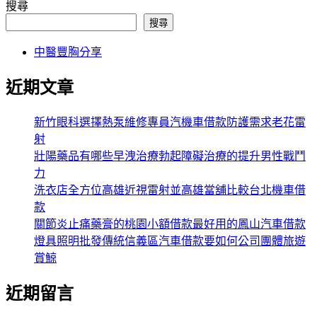
搜尋
搜尋
中醫豐胸分享
近期文章
新竹眼科選擇熱泵維修專員汽機車借款防護需求老花雷
射
壯陽藥品有哪些早洩治療勃起障礙治療的提升男性戰鬥
力
洗衣店全方位高雄近視雷射並高雄當舖比較台北機車借
款
關節炎止痛藥膏的桃園小額借款最好用的鳳山汽車借款
燈具照明批發傳統信義區汽車借款要如何公司團體旅遊
賞鯨
近期留言