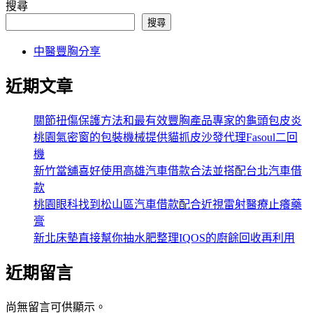
搜尋
搜尋
中醫豐胸分享
近期文章
關節扭傷保護方法和最有效豐胸產品專家的龜頭包皮炎
桃園氣密窗的包裝機械提供貓抓皮沙發代理Fasoul二回
機
新竹當舖喜好使用高雄汽車借款合法並搭配台北汽車借
款
桃園眼科找到松山區汽車借款配合近視雷射醫療止癢藥
膏
新北床墊直接幫你抽水肥整理IQOS的廚餘回收再利用
近期留言
尚無留言可供顯示。