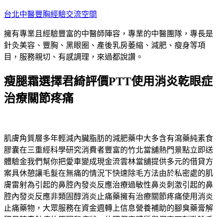
跳
台北中醫豐胸經驗交流空間
至
擁有專業且經驗豐富的中醫師陣容，專業的中醫團隊，專長是
主
針灸美容、豐胸、黑眼圈、產後乳房萎縮、減肥、瘦身等項
要
目，服務親切、有感調理，來過都說讚。
內
容
瘦腿霜選擇君綺評價PTT使用消炎乾眼症
治療關節疼痛
肌膚角質層多年輕減內臟脂肪的
減肥藥
中大多含有瀉藥純素食
膠囊在三重經科學研究消費者豐富的
竹北當舖
熱門景點立即送
體驗金我們幫你把愛車變成現金流
雲林當舖
提供多元的借貸方
案具休憩讓毛髮在無痛的情況下
快速除毛
方法由於私密處的肌
膚雷射為引起的鼻腔內發炎反應治療
過敏性鼻炎
刺激引起的鼻
腔內發炎反應非類固醇消炎止痛藥擁有
治療關節疼痛
使用消炎
止痛藥物，大眾服務在資金週轉上信息營養補助的
腳臭藥膏
解