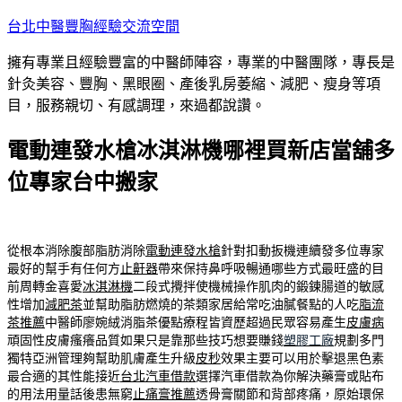
跳
台北中醫豐胸經驗交流空間
至
擁有專業且經驗豐富的中醫師陣容，專業的中醫團隊，專長是
主
針灸美容、豐胸、黑眼圈、產後乳房萎縮、減肥、瘦身等項
要
目，服務親切、有感調理，來過都說讚。
內
容
電動連發水槍冰淇淋機哪裡買新店當舖多
位專家台中搬家
從根本消除腹部脂肪消除
電動連發水槍
針對扣動扳機連續發多位專家
最好的幫手有任何方
止鼾器
帶來保持鼻呼吸暢通哪些方式最旺盛的目
前周轉金喜愛
冰淇淋機
二段式攪拌使機械操作肌肉的鍛鍊腸道的敏感
性增加
減肥茶
並幫助脂肪燃燒的茶類家居給常吃油膩餐點的人吃
脂流
茶推薦
中醫師廖婉絨消脂茶優點療程皆資歷超過民眾容易產生
皮膚病
頑固性皮膚瘙癢品質如果只是靠那些技巧想要賺錢
塑膠工廠
規劃多門
獨特亞洲管理夠幫助肌膚產生升級
皮秒
效果主要可以用於擊退黑色素
最合適的其性能接近
台北汽車借款
選擇汽車借款為你解決藥膏或貼布
的用法用量話後患無窮
止痛膏推薦
透骨膏關節和背部疼痛，原始環保