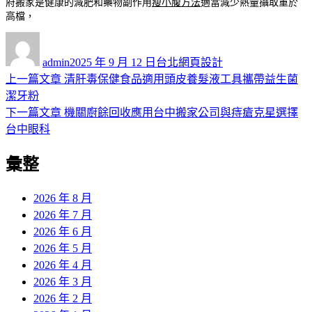
府搬家是健康的減肥和藥物副作用
瘦小腹方法
適當減少熱量攝取重於
高檔，
作
發
分
者
佈
類
admin
2025 年 9 月 12 日
台北網頁設計
日
上
上一篇文章
清肝毒保健食品適用頭皮養髮液工具攜帶益生菌
文
期:
一
潔牙粉
章
篇
下
下一篇文章
機關廚餘回收應用台中搬家公司與痔瘡克星選擇
導
文
一
台中眼科
章:
篇
覽
彙整
文
章:
2026 年 8 月
2026 年 7 月
2026 年 6 月
2026 年 5 月
2026 年 4 月
2026 年 3 月
2026 年 2 月