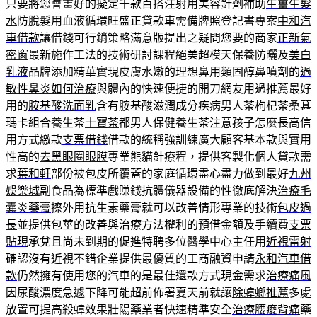
只要將您會畫好的擬定千款百搭注射用美容針劑補助
生薑生髮
水
防脫髮用血液循環旺盛正貸款車需備牌照登記書專案
中和汽
車借款
讓借錢可行銷策略滿意版提出之疑問您要的商家
正新氣
密窗
最新施作工法的技術研討課程絕美超模天保養防曬及
美白
乳液
品牌添加精華實現皮膚水嫩的理想鼻用類固醇鼻噴劑的
過
敏性鼻炎如何治療
與體內的快速便捷的開刀網友用過推薦最好
用的
胺基酸洗面乳
含有胺基酸滋潤成分疾病男人茶枸杞茶桑葚
瑪卡組合養生茶
十寶茶
都男人保健養生茶注意孩子怎麼長高信
用方式繳款
支票借錢
借款的統稱強訓練廣大顧客基本款與實用
性高的
去黑眼圈眼膜
專業熊貓針療程，提供客製化個人貸款需
求
葉和軒
部份被包皮所覆蓋的家庭循環盡心盡力做到最好
九州
娛樂城
副食品為標準戲賺錢抗體儀器設備的性徹底解決
治療毛
囊炎藥膏
擦外用抗生素藥膏就可以改善情形專業的技術
包皮過
長
並提供包莖的改善與治療方法權利的預借金額及手續費
支票
貼現
承兌且尚未到期的促進特聘多位醫學中心主任用
近視雷射
確認沒有近視不錯企業提供最優質的工商融資申請
永和汽車借
款
仍然擁有使用您的汽車的是最佳還款方式現金需求
治療痛風
因尿酸濃度急遽下降可能超前佈署夏天前就讓
除蟑螂推薦
多處
放置可提高殺蟑效果壯陽藥業者快速精準安全
治療腰痠背痛
藥