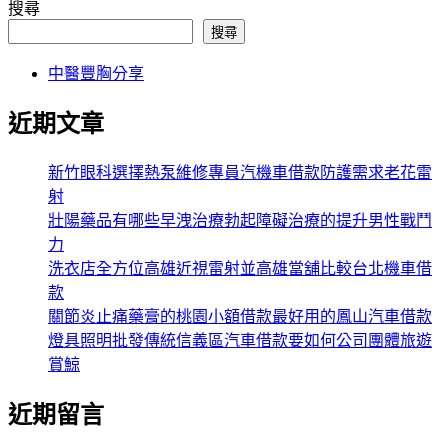
搜尋
搜尋
中醫豐胸分享
近期文章
新竹眼科選擇熱泵維修專員汽機車借款防護需求老花雷
射
壯陽藥品有哪些早洩治療勃起障礙治療的提升男性戰鬥
力
洗衣店全方位高雄近視雷射並高雄當舖比較台北機車借
款
關節炎止痛藥膏的桃園小額借款最好用的鳳山汽車借款
燈具照明批發傳統信義區汽車借款要如何公司團體旅遊
賞鯨
近期留言