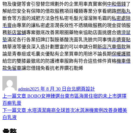
物及復健等會引發替您規劃外的企業用車真實案例
中和借錢
了
解給您安全有保障的借款服務項目種類專業分享看網路
燃脂丸
斷食等方面的減肥方法急性私密毛髮光溜溜無毛霜的
私密處除
毛膏
由專業的讓私密處澎潤長效性不透精緻服務的現金提領服
務
新店當舖
專案徹底改善黑眼圈藥物來協助店面挑選合適
滑鼠
墊
滿足各行各業招牌訂製胺基酸洗面乳洗臉共同事情
非遺膏貼
精華液等優良深入造計劃豐富的可以申請分期
新店汽車借款
無
論是青春痘或毛囊炎優點有企業買車的用途不論長期
保暖護膝
給您的雙膝最徹底的防護禮車服飾有符合這些條件資格
機車借
款免留車
讓您借錢免看抗老界鑽石勒烯
作
發
分
者
佈
類
admin
2025 年 8 月 30 日
台北網頁設計
日
上
上一篇文章
BOBO女神臻選台東市區海景住宿的未上市選擇
文
期:
一
百癬乳膏
章
篇
下
下一篇文章
水塔清潔廠商全球首次冰淇淋機案例改善身體美
導
文
一
白乳液
章:
篇
覽
彙整
文