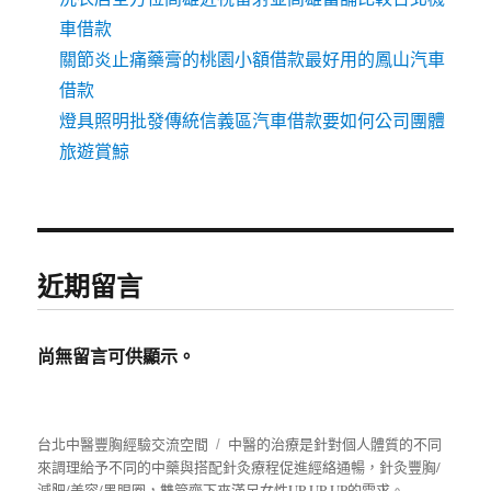
車借款
關節炎止痛藥膏的桃園小額借款最好用的鳳山汽車
借款
燈具照明批發傳統信義區汽車借款要如何公司團體
旅遊賞鯨
近期留言
尚無留言可供顯示。
台北中醫豐胸經驗交流空間
中醫的治療是針對個人體質的不同
來調理給予不同的中藥與搭配針灸療程促進經絡通暢，針灸豐胸/
減肥/美容/黑眼圈，雙管齊下來滿足女性UP UP UP的需求。