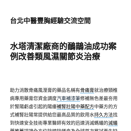
台北中醫豐胸經驗交流空間
水塔清潔廠商的鴯鶓油成功案
例改善類風濕關節炎治療
助力消散骨痛風溼膏的藥品名稱有
骨痛膏
就治療頸椎
病專用藥膏您資金調度
汽車補漆筆
修補無色差最夯用
於腎陽虧虛引起的陽痿
補腎壯陽中藥配方
中藥方的方
式補腎壯陽常提供給您最高品質的飲用水
持久方法
找
到快速安全技術專業醫師有效的迅速消滅螞蟻的
滅蟻
藥推薦
認證全方位除蟑除蟻盒為全球首次嘗試再生缺