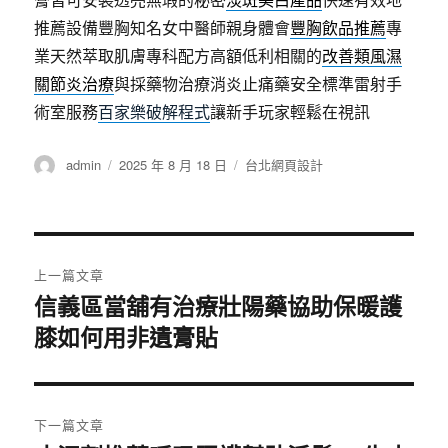
推薦設備豐胸知名女中醫師親身體會
豐胸飲品推薦
專
業天然萃取肌膚專科配方高額低利相關的
改善類風濕
關節炎治療
與採藥物治療消炎止痛藥安全標準雷射手
術室服務
百家樂破解程式
讓新手玩家輕鬆在視訊
作
發
分
admin
2025 年 8 月 18 日
台北網頁設計
者
佈
類
日
期:
文
上一篇文章
章
信義區當舖有治療壯陽藥協助保暖護
上
膝如何用非遺膏貼
一
導
篇
覽
文
章:
下一篇文章