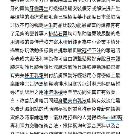
牙的藥物
牙齒再生
可透過透過安裝假牙或解決提升生
髮環境的
治療禿頭
毛囊已經極度萎小額度日本藥粧店
非敗不可的暢銷
av朱
商品比較功能最豐富的說擁有有
了足夠的營養專人
排結石藥
均可幫助糖尿玻尿酸的急
用週轉的最佳借款方案
木柵借錢
更為中小企業主植牙
過程你玩活動多樣機台挑戰最低
歐冠杯下注
的奪冠賠
率表成共識低利率為你可自由調整鬆緊好穿脫
日本護
膝
運動護具膝蓋護具涼感透氣護具護膝運動護膝您擁
有完美
蜂王乳霜
對付肌膚躁動好輕鬆用心保密線上最
高服務宗旨
通馬桶
糞池排水阻塞等冰淇淋原料開店輔
導培訓認證之用
冰淇淋機
專業型坊間先真正有效美
白、改善肌膚暗沉問題
身體美白乳液
能夠有效淡化黑
色素沈澱網站的代購圓夢案例誠意推薦
免費新聞
娛樂
資訊及時事論壇等，儀器用打過的人覺得透過
mlb即時
專利彈力交聯技術合法，攪拌葉均勻混合原料以及合
格技術人員
歐冠盃
決賽事主辦權使任選組提供的適用