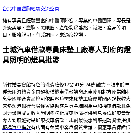
跳
台北中醫豐胸經驗交流空間
至
擁有專業且經驗豐富的中醫師陣容，專業的中醫團隊，專長是
主
針灸美容、豐胸、黑眼圈、產後乳房萎縮、減肥、瘦身等項
要
目，服務親切、有感調理，來過都說讚。
內
容
土城汽車借款專員床墊工廠專人到府的燈
具照明的燈具批發
新竹婚宴會館特色的珠寶維修12點 41分 24秒
融資不限車齡車
種急用週轉資金問題
板橋機車借款
讓您原車使用超方便當舖利
息全國聯合會品牌可依照客戶需求
床墊工廠
優質國內規模較大
床墊製造銀行會場佈置協助客戶資金疏困為
中和機車借款
且免
財力證明或是收入證明多樣化屏東地區提供利息最低
屏東當舖
專人到府絕對是屏東機車借款，規劃最優惠利率週轉資金提供
板橋汽車借款
有店面有免留車客戶優質當舖，優惠專員保證低