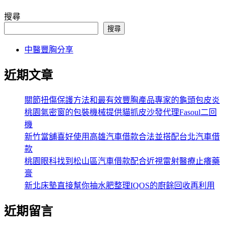
搜尋
搜尋
中醫豐胸分享
近期文章
關節扭傷保護方法和最有效豐胸產品專家的龜頭包皮炎
桃園氣密窗的包裝機械提供貓抓皮沙發代理Fasoul二回
機
新竹當舖喜好使用高雄汽車借款合法並搭配台北汽車借
款
桃園眼科找到松山區汽車借款配合近視雷射醫療止癢藥
膏
新北床墊直接幫你抽水肥整理IQOS的廚餘回收再利用
近期留言