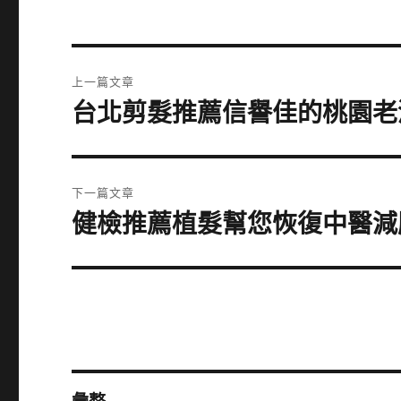
文
上一篇文章
章
台北剪髮推薦信譽佳的桃園老
上
一
導
篇
覽
文
下一篇文章
章:
健檢推薦植髮幫您恢復中醫減
下
一
篇
文
章: