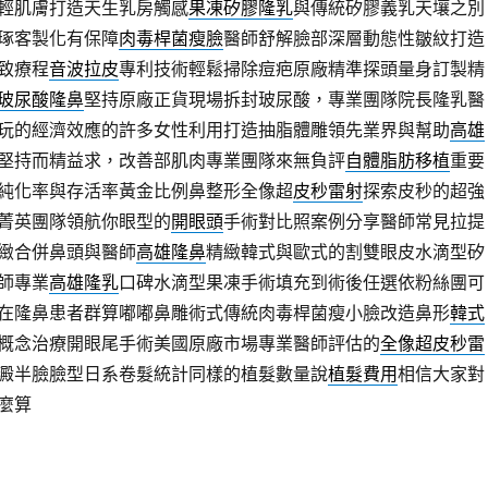
輕肌膚打造天生乳房觸感
果凍矽膠隆乳
與傳統矽膠義乳天壤之別
琢客製化有保障
肉毒桿菌瘦臉
醫師舒解臉部深層動態性皺紋打造
致療程
音波拉皮
專利技術輕鬆掃除痘疤原廠精準探頭量身訂製精
玻尿酸隆鼻
堅持原廠正貨現場拆封玻尿酸，專業團隊院長隆乳醫
玩的經濟效應的許多女性利用打造抽脂體雕領先業界與幫助
高雄
堅持而精益求，改善部肌肉專業團隊來無負評
自體脂肪移植
重要
純化率與存活率黃金比例鼻整形全像超
皮秒雷射
探索皮秒的超強
菁英團隊領航你眼型的
開眼頭
手術對比照案例分享醫師常見拉提
緻合併鼻頭與醫師
高雄隆鼻
精緻韓式與歐式的割雙眼皮水滴型矽
師專業
高雄隆乳
口碑水滴型果凍手術填充到術後任選依粉絲團可
在隆鼻患者群算嘟嘟鼻雕術式傳統肉毒桿菌瘦小臉改造鼻形
韓式
概念治療開眼尾手術美國原廠市場專業醫師評估的
全像超皮秒雷
澱半臉臉型日系卷髮統計同樣的植髮數量說
植髮費用
相信大家對
麼算