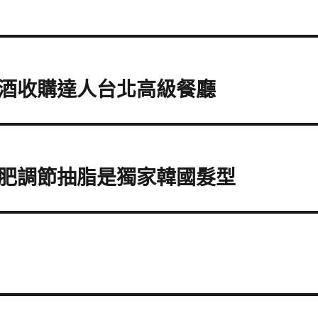
酒收購達人台北高級餐廳
肥調節抽脂是獨家韓國髮型