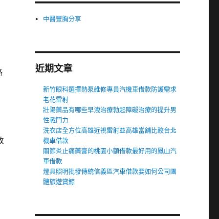
中醫豐胸分享
近期文章
格
新竹眼科選擇熱泵維修專員汽機車借款防護需求
老花雷射
壯陽藥品有哪些早洩治療勃起障礙治療的提升男
性戰鬥力
洗衣店全方位高雄近視雷射並高雄當舖比較台北
改
機車借款
關節炎止痛藥膏的桃園小額借款最好用的鳳山汽
車借款
燈具照明批發傳統信義區汽車借款要如何公司團
體旅遊賞鯨