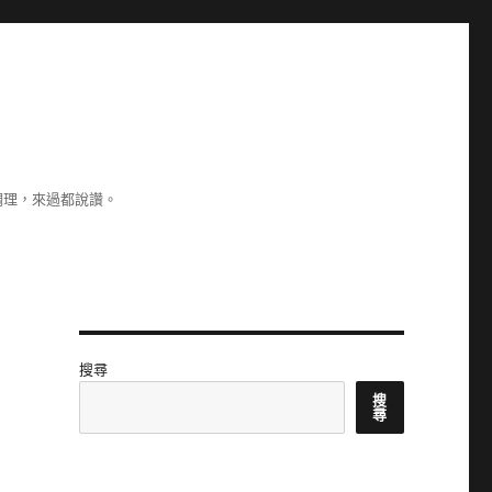
調理，來過都說讚。
搜尋
搜
尋