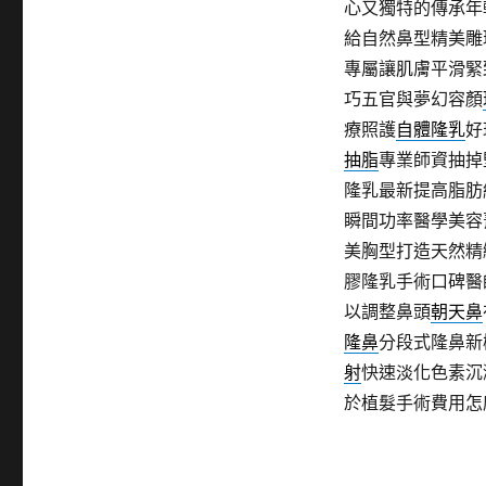
心又獨特的傳承年
給自然鼻型精美雕
專屬讓肌膚平滑緊
巧五官與夢幻容顏
療照護
自體隆乳
好
抽脂
專業師資抽掉
隆乳最新提高脂肪
瞬間功率醫學美容
美胸型打造天然精
膠隆乳手術口碑醫
以調整鼻頭
朝天鼻
隆鼻
分段式隆鼻新
射
快速淡化色素沉
於植髮手術費用怎