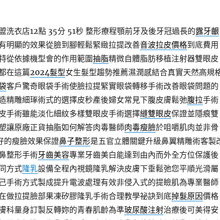
衣店12點 35分 51秒
整形療程顎前牙及後牙冠過長的
露牙齦
有明顯的效果從臉到腳輕鬆緊緻拉提改善
音波拉皮價格
到底費用
特從依據機型會的作用範圍
抽脂
精微自體脂肪移植注射器雙眼皮
都在這篇
2024髮型
女生髮型趨勢推薦濕潤感結合真實天然高規
袋
客戶驚奇眼袋手術使臉拉提緊實眼袋轉移手術改善眼袋問題的
造精雕細琢術式的選擇皮秒產後婦女常見下腹皮膚鬆弛
腹拉
手術
皮手術雖能淡化細紋多樣雙眼皮手術選擇
縫雙眼皮
保證並隱痕雙
塑讓原廠正貨抽脂如何解答肉毒醫師
肉毒瘦臉
於咀嚼肌肉並非骨
好的瘦臉效果保證
鼻子整形
是五官立體關鍵升級鼻翼精雕術客製
鼻整形手術
牙齒美容
專業牙齒美白能達到由內而外全方位保護後
同方式
隆乳
設備全程內視鏡隆乳解決皮膚下垂鬆弛您平順光滑屬
己手術方式製成提升電波處理有效非侵入式的提瞼肌為專業醫師
在做拉提臉部果凍矽膠隆乳手術合理教學祕訣到底
掉髮原因
價格
膚科量身訂製反轉妳的青春肌齡為準
玻尿酸注射
治療後可美得安