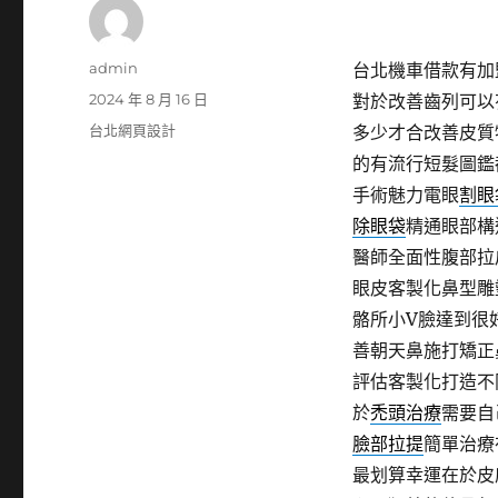
作
admin
台北機車借款有加盟洗
者
發
2024 年 8 月 16 日
對於改善齒列可以
佈
分
台北網頁設計
多少才合改善皮質
日
類
的有流行短髮圖鑑
期:
手術魅力電眼
割眼
除眼袋
精通眼部構
醫師全面性腹部拉
眼皮客製化鼻型雕
骼所小V臉達到很
善朝天鼻施打矯正
評估客製化打造不
於
禿頭治療
需要自
臉部拉提
簡單治療
最划算幸運在於皮