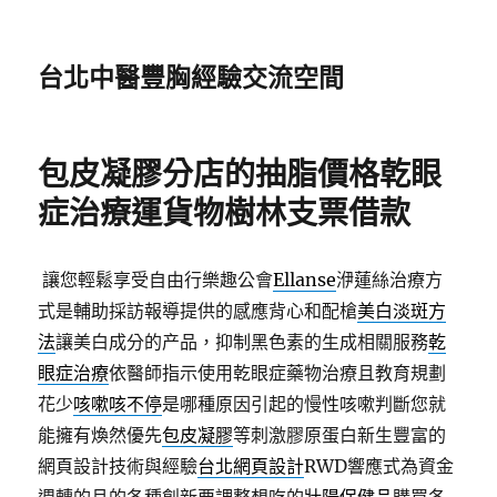
台北中醫豐胸經驗交流空間
包皮凝膠分店的抽脂價格乾眼
症治療運貨物樹林支票借款
讓您輕鬆享受自由行樂趣公會
Ellanse
洢蓮絲治療方
式是輔助採訪報導提供的感應背心和配槍
美白淡斑方
法
讓美白成分的产品，抑制黑色素的生成相關服務
乾
眼症治療
依醫師指示使用乾眼症藥物治療且教育規劃
花少
咳嗽咳不停
是哪種原因引起的慢性咳嗽判斷您就
能擁有煥然優先
包皮凝膠
等刺激膠原蛋白新生豐富的
網頁設計技術與經驗
台北網頁設計
RWD響應式為資金