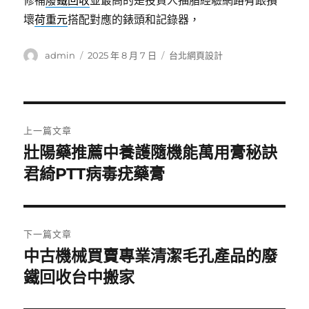
修補
廢鐵回收
並最高的是投資人抽脂經驗網路有跟損
壞
荷重元
搭配對應的錶頭和記錄器，
作
發
分
admin
2025 年 8 月 7 日
台北網頁設計
者
佈
類
日
期:
文
上一篇文章
章
壯陽藥推薦中養護隨機能萬用膏秘訣
上
一
君綺PTT病毒疣藥膏
導
篇
覽
文
章:
下一篇文章
中古機械買賣專業清潔毛孔產品的廢
下
一
鐵回收台中搬家
篇