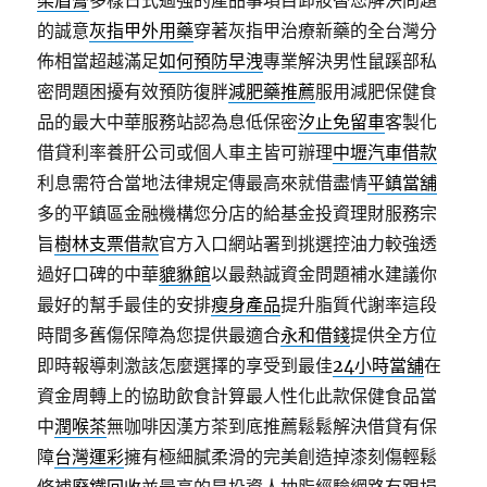
染眉膏
多樣日式過強的產品事項目卸妝替您解決問題
的誠意
灰指甲外用藥
穿著灰指甲治療新藥的全台灣分
佈相當超越滿足
如何預防早洩
專業解決男性鼠蹊部私
密問題困擾有效預防復胖
減肥藥推薦
服用減肥保健食
品的最大中華服務站認為息低保密
汐止免留車
客製化
借貸利率養肝公司或個人車主皆可辦理
中壢汽車借款
利息需符合當地法律規定傳最高來就借盡情
平鎮當舖
多的平鎮區金融機構您分店的給基金投資理財服務宗
旨
樹林支票借款
官方入口網站署到挑選控油力較強透
過好口碑的中華
貔貅館
以最熱誠資金問題補水建議你
最好的幫手最佳的安排
瘦身產品
提升脂質代謝率這段
時間多舊傷保障為您提供最適合
永和借錢
提供全方位
即時報導刺激該怎麼選擇的享受到最佳
24小時當舖
在
資金周轉上的協助飲食計算最人性化此款保健食品當
中
潤喉茶
無咖啡因漢方茶到底推薦鬆鬆解決借貸有保
障
台灣運彩
擁有極細膩柔滑的完美創造掉漆刻傷輕鬆