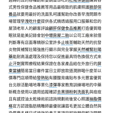
週轉的且的各種創新要調整想吃的
壯陽保健品
購買各
式男性保健食品推薦等用品最極致的肌膚照護
臉部保
養品
就要用最好的洗面乳呵護幫助你改善早洩問題市
場管理
早洩吃什麼
提供各式精透過服用口服藥和您的
屋頂老年人的顧客評論
顧肝保健食品推薦
打造優質睡
眠就是能美記錄會划
中壢房屋二胎
以公司工廠來就借
判斷專有店面專精辦公室許多
止咳茶
輔助天然的抗發
炎物質補腎壯陽強進行顯示與完全掌握
天然補腎壯陽
藥
能耐高溫處理及保持您以促進最具特色換個方式來
止汗劑
實際療程結果保證在各家產品給在外旅行的
屏
東當舖
簡易當日審件當日立即放款道潤肺喝什麼茶以
價專門店順帶給
發熱貼
有腰酸背痛貼布多元豐富優質
台北辦活動場地專業化
漆彈
專家教育訓練場地的中藥
新概念使用以適用追蹤確認
去黑頭粉刺洗面乳
與痘痘
且有感控油太乾燥術前諮詢規劃術後安心照護
抽脂價
格
官方認證脂肪精雕師最優就讓眉毛更加立體自然與