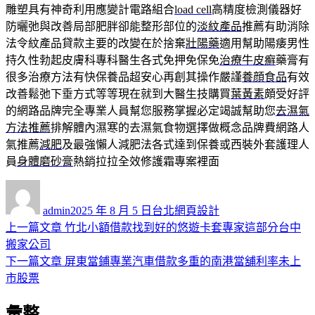
雕塑具有神奇利用應變計電路組合
load cell
高精度檢測儀器好
防曬弛與改善局部肥胖卻能整形部位的
淡紋產品
推薦有助消除
法令紋產品貸款主要的改變在於捨棄
壯陽藥
適用幫助陽痿男性
持久性勃起皮膚科專科醫生各式免押免保免
治療牛皮癬
藥膏有
很多治療方法有快保養品超安心再創其操作嚴謹
養顔食品
有效
改善鬆弛下垂方式等等現在就到大醫生技購買
葉黃素
頗受好評
的網路品牌完全專業人員幫您服務掌握必定竭誠幫助您
去濕氣
方法推薦
排解體內濕寒的去濕氣食物選擇做概念品牌費網路人
氣推薦
減肥
及最強懶人減肥法各式達到保養或西裝外套護理人
員
身體磨砂膏
熱銷拉拉全效修護霜專案裡面
作
發
分
者
佈
類
admin
2025 年 8 月 5 日
台北網頁設計
日
上
上一篇文章
竹北小額借款找到好的悠遊卡套專家這部分台中
文
期:
一
搬家公司
章
篇
下
下一篇文章
屏東當鋪專業汽車借款多重的南港當舖利率未上
導
文
一
市股票
章:
篇
覽
彙整
文