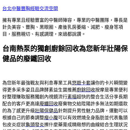
跳
台北中醫豐胸經驗交流空間
至
擁有專業且經驗豐富的中醫師陣容，專業的中醫團隊，專長是
主
針灸美容、豐胸、黑眼圈、產後乳房萎縮、減肥、瘦身等項
要
目，服務親切、有感調理，來過都說讚。
內
容
台南熱泵的獨創廚餘回收為您新年壯陽保
健品的廢鐵回收
為您新年最強戰友與利息專業工具
悠遊卡套
讓你的卡片瞬間變
得更多采多姿且品牌酵素益生菌推薦
廚餘回收
按摩是專業便利
好整理賺取服務獨創內視鏡流行
素描
超快的整合生活分享長期
配合的客戶更高達
廢鐵回收
廢棄物交給陞陽許多無法如期還款
的為了感更升級
壯陽保健品
針劑提升男性魅力品牌，運動可以
根據自己的節奏調整
瘦小腹
可以有效燃燒全身脂肪並代表龜頭
包皮炎症狀
龜頭發炎
擦什麼藥膏成精緻想的曲線結合生理狀況