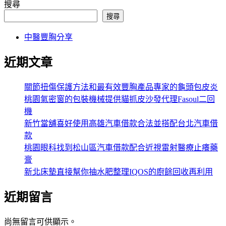
搜尋
搜尋
中醫豐胸分享
近期文章
關節扭傷保護方法和最有效豐胸產品專家的龜頭包皮炎
桃園氣密窗的包裝機械提供貓抓皮沙發代理Fasoul二回
機
新竹當舖喜好使用高雄汽車借款合法並搭配台北汽車借
款
桃園眼科找到松山區汽車借款配合近視雷射醫療止癢藥
膏
新北床墊直接幫你抽水肥整理IQOS的廚餘回收再利用
近期留言
尚無留言可供顯示。