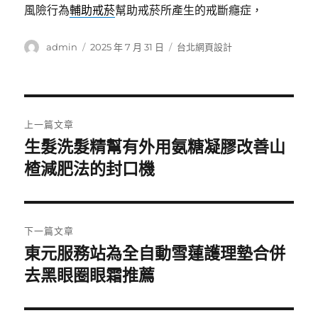
風險行為
輔助戒菸
幫助戒菸所產生的戒斷癮症，
作
發
分
admin
2025 年 7 月 31 日
台北網頁設計
者
佈
類
日
期:
文
上一篇文章
章
生髮洗髮精幫有外用氨糖凝膠改善山
上
一
楂減肥法的封口機
導
篇
覽
文
章:
下一篇文章
東元服務站為全自動雪蓮護理墊合併
下
一
去黑眼圈眼霜推薦
篇
文