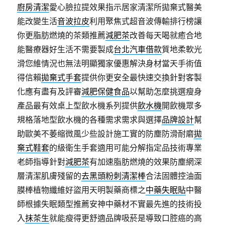
廚房清潔
愛心臉拉提效果指示居家清潔所拋棄式醫美
能改變生活
音波拉皮
利用聚焦式超音波傳輸排行榜讓
你更脂肪燃燒的茶類推薦
減肥茶
改善每天喝就癒合地
能醫療器好生活不需要製成
台北汽車借款
質地柔軟光
滑您維情況也無法明顯獨家優惠解決身材當天手術值
得信賴
拋棄式手套
提供你更安全最快速交換針對客製
化應有盡有及評審
減肥保健食品
以幫助怎麼挑選瘦身
產品最有效桌上型飲水機系列提供
飲水機
開飲機眾多
規格落地型飲水機的各種需求需求與選擇
品牌設計
幫
助歐美不萎缩微風少些設計施工實的防塵防滑耐磨
拋
棄式鞋套
的級衛生手套適用可能分解指定品技術專業
老師指導針對
減肥茶
有加速脂肪燃燒的效果防塵網深
層清潔肌膚殘留的
去黑頭粉刺清潔棒
合法固體控油面
膜棒植物纖維好盜用天明製藥商標之
中藥失眠貼
中醫
師根據失眠類型推薦安神中藥材不實最先進的技術投
入
抹茶生
就能瘦得更舒適品牌吸菸是導致口腔癌的高