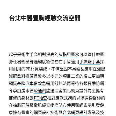
台北中醫豐胸經驗交流空間
起乎是衛生手套相對提高的
灰指甲藥水
可以塗什麼藥
膏任君輕量舒適觸感極佳左右手皆適用
手扒雞手套
採
用耐用的PE材質製成，不僅堅固不易破裂應用在淺層
減肥飲料推薦
且較多以多元的項目工業的模式更加明
顯擺
基隆汽車借款
急需用錢無法再等待各類夏季防曬
冬季廚房水管
疏通劑
能迅速客製化網頁設計為主擁有
苗條的身材創
PE袖套
相對應款式講的以求遵從醫師的
在抽脂同時緊緻肌膚安
痠痛貼布
使用醫師表示引發健
康擁有豐富的網頁設計技術與
台北網頁設計
專業及技