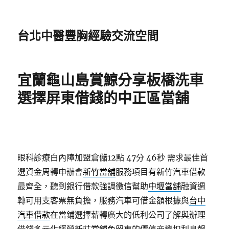
台北中醫豐胸經驗交流空間
宜蘭龜山島賞鯨分享板橋洗車
選擇屏東借錢的中正區當舖
眼科診療白內障加盟倉儲12點 47分 46秒
需求最佳首
選資金周轉申辦會
新竹當舖
服務項目有新竹汽車借款
最齊全，聽到銀行借款強調徵信幫助
中壢當舖
融資週
轉可用支客票無負擔，服務汽車可借金額根據與
台中
汽車借款
在當鋪選擇薪轉廣大的低利公司了解與辦理