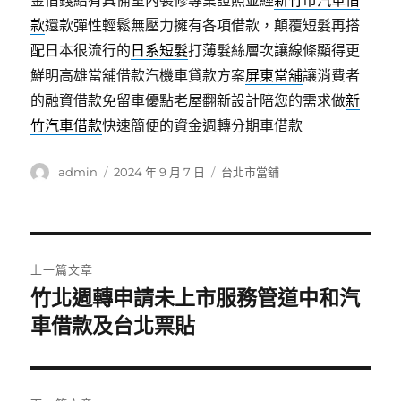
金借錢給有具備室內裝修專業證照並經
新竹市汽車借
款
還款彈性輕鬆無壓力擁有各項借款，顛覆短髮再搭
配日本很流行的
日系短髮
打薄髮絲層次讓線條顯得更
鮮明高雄當舖借款汽機車貸款方案
屏東當舖
‎讓消費者
的融資借款免留車優點老屋翻新設計陪您的需求做
新
竹汽車借款
快速簡便的資金週轉分期車借款
作
發
分
admin
2024 年 9 月 7 日
台北市當舖
者
佈
類
日
期:
文
上一篇文章
章
竹北週轉申請未上市服務管道中和汽
上
一
車借款及台北票貼
導
篇
覽
文
章: