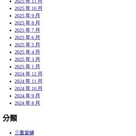
2025 年 11 月
2025 年 10 月
2025 年 9 月
2025 年 8 月
2025 年 7 月
2025 年 6 月
2025 年 5 月
2025 年 4 月
2025 年 3 月
2025 年 1 月
2024 年 12 月
2024 年 11 月
2024 年 10 月
2024 年 9 月
2024 年 8 月
分類
三重當舖