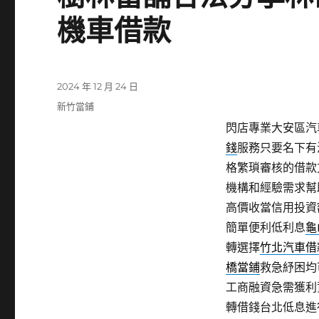
機車借款
發
2024 年 12 月 24 日
佈
分
新竹當鋪
日
類
閃店專業大安區汽車
期:
錢
服務只要名下有
格繁瑣審核的借款
機構和經驗需求幫
高價收當信用投資
簡單便利低利息
龜
轉選擇
竹北汽車借
橋當鋪
救急紓困均
工商融資急需獲利
轉借錢台北低息進