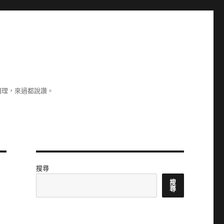
調理，來過都說讚。
搜尋
搜
尋