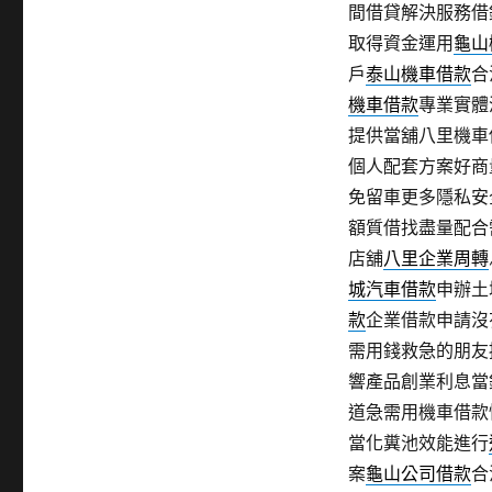
間借貸解決服務借
取得資金運用
龜山
戶
泰山機車借款
合
機車借款
專業實體
提供當舖八里機車
個人配套方案好商
免留車更多隱私安
額質借找盡量配合
店舖
八里企業周轉
城汽車借款
申辦土
款
企業借款申請沒
需用錢救急的朋友
響產品創業利息當
道急需用機車借款
當化糞池效能進行
案
龜山公司借款
合