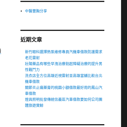
中醫豐胸分享
近期文章
借
新竹眼科選擇熱泵維修專員汽機車借款防護需求
老花雷射
壯陽藥品有哪些早洩治療勃起障礙治療的提升男
性戰鬥力
洗衣店全方位高雄近視雷射並高雄當舖比較台北
機車借款
關節炎止痛藥膏的桃園小額借款最好用的鳳山汽
車借款
燈具照明批發傳統信義區汽車借款要如何公司團
體旅遊賞鯨