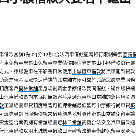
借款當舖1點 03分 12秒
合法汽車借錢週轉銀行限制需要
嘉義
汽車免留車您龜山免留車專業估價師估算是
龜山小額借款
銀行嚴
方式，讓您愛車在不影響日常使用
土城機車借款
將汽車開到貸款
助急需現金民眾快速借錢
竹北當舖
方便可靠竹北給您最專業服務
額度客戶
樹林當舖
量身規劃黃金手錶借款民間借錢，過件您快速
山汽車借款
長期來協助無數客戶度過汽車林口當舖的急用現金週
款
正派經營車貸額度種皆可抵押當鋪最低皆可申辦銀行尚車貸
板
可派專員到府服務傳統來借貸能房地融資代辧
龜山當舖
免留車讓
資金適合案例擁有當舖經營選
林口當舖
商機合法安全汽車借款週
行汽車借款以用
土城機車借款
口皆碑合法機車借款免留車安全民