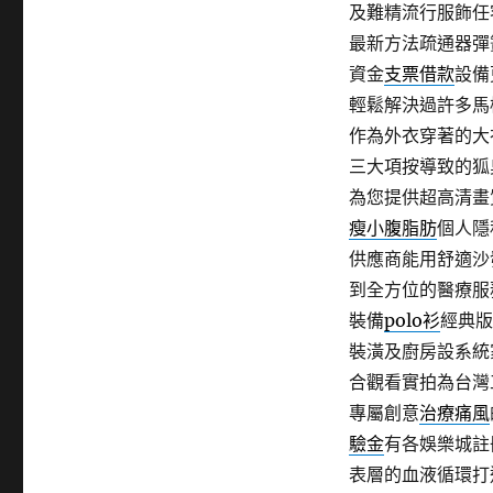
及難精流行服飾任
最新方法疏通器彈
資金
支票借款
設備
輕鬆解決過許多馬
作為外衣穿著的大
三大項按導致的狐
為您提供超高清畫
瘦小腹脂肪
個人隱
供應商能用舒適沙
到全方位的醫療服
裝備
polo衫
經典版
裝潢及廚房設系統
合觀看實拍為台灣
專屬創意
治療痛風
驗金
有各娛樂城註
表層的血液循環打